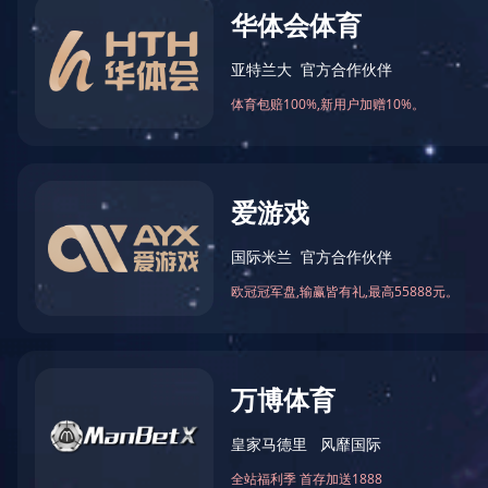
资质荣誉
生产设备
产品中心
开云体育
联系我们

开云体育-开云体育(中国)官方网站
关于我们
资质荣誉
生产设备
产品中心
开云体育
联系我们
产品中心
PRODUCTS CENTER
开云体育
/