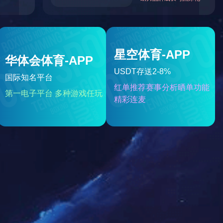
0吨摩擦压力机等主要锻压设备，组建了以前轴精辊——模锻生产线为主
接各类模锻产品、精锻件及机加工成品件等业务。