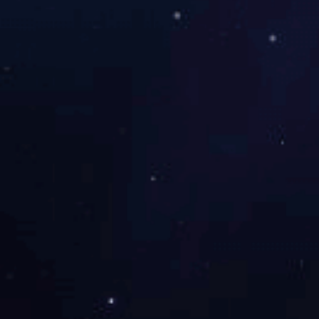
ONLINE MESSAGE
在线留言
留言应用名称：
客户留言
描述：
*
留言内容：
姓名：
性别：
男
女
手机：
电话：
传真：
邮箱：