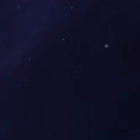
伴随着经济全球化的发展，市场竞争的加剧对产品制造过程的
多样化需求，使汽车零部件制造企业面临着提高对外界响应速
度、降低生产成本等多方面的压力，围绕着企业的产品开发、
制造模式创新和管理变革等方面，汽车零部件制造企业已经开
展了大量的工作，其中，通过实施信息化战略来提升制造企业
管理水平已经被汽车零部件制造企业认同和采用。 制造执
行系统是一种面向车间层的生产管理信息系统，它位于企业上
层生产计划和底层工业控
上一页
1
2
下一页
CONTACT INFORMATION
联系方式
重庆市双桥经开区工业园区
023-43332975
销售部罗经理：
13983630175