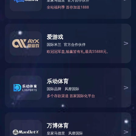
开云体育
/
新闻资讯
汽车零部件企业立足自身优势求生存
今年以来，受疫情影响，汽车市场放缓。据中国汽车工业协会
发布数据显示，预计2020年中国汽车销量将下降10%至20%。
1-5月汽车产销分别完成778.7万辆和795.7万辆，产销量同比分
别下降24.1%和22.6%。 随着整车产销的下滑，汽车零部
件企业也面临生存的压力，变卖资产、裁员等手段只能是解决
一时之需，不能从根本上解决造血问题，业务转型是每个零部
件企业都要思考的问题。 专注、专业、在自身领
点击查看更多

12
2020-11
零部件再制造将成汽车行业新增长点

发布时间： 2020-11--12