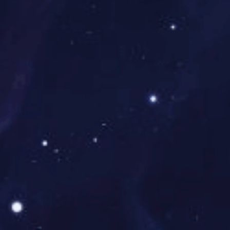
00吨电动螺旋压力机等主要锻压设备，组建了国际领先、国内先进的自
行业所需的大、中型模锻件。建有六条自动热处理生产线，建有
次获得国内重卡企业“AA级供方”、“优秀供应商”、“战略供应
心”的战略目标，坚持“以党建为魂、弘扬工匠精神、锻造最美
成渝一流行业内有影响力的标杆企业。