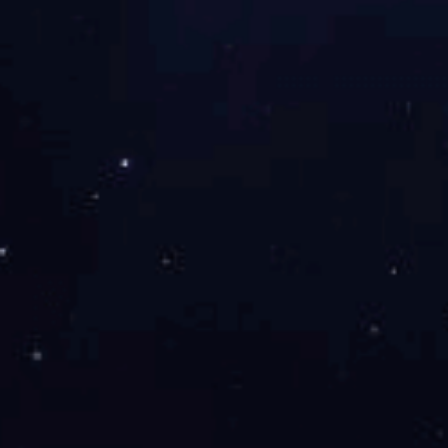
性别：
男
女
手机：
电话：
传真：
邮箱：
地址：
邮编：
*
验证码：
提交
业务咨询