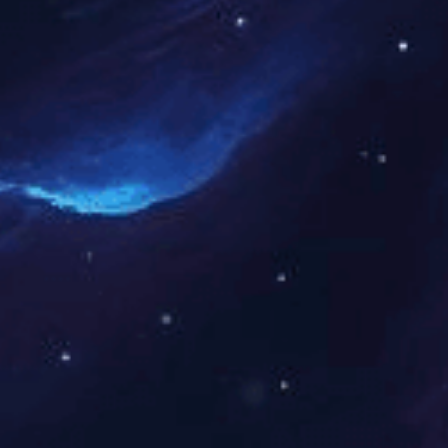
余人
员工总数300余人
我们的理念是：
企业思想：专业 专心 专注
企业精神：团结进取 追求完美
企业宗旨：可靠 便捷 高效
我公司始终围绕“立足双桥、服务重汽、辐射周边、建锻造中心”的战略
CONTACT INFORMATION
联系方式
重庆市双桥经开区工业园区
023-43332975