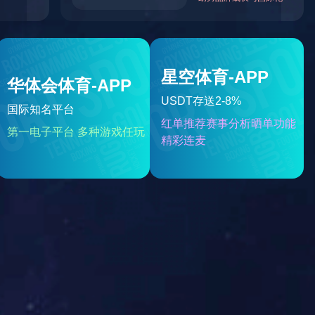
企业
经济技术开发区车城大道9号，注册资本6988万元，现有员工
企业、国家级绿色工厂、重庆五一劳动奖状、重庆市著名商标、企业