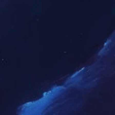
动化、智能化--节能型EPC-8000吨智能螺旋压力机生产线
以龙门加工中心、立式加工中心、数控磨床、专用组合机床、数
商”等称号。
企业”的公司文化，秉承“创新、诚信、服务、共羸”的企业核