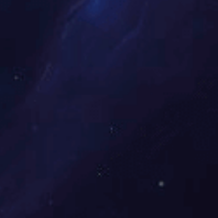
目标，坚持“弘扬工匠精神，锻造最美企业”的公司文化，秉承“创新、诚