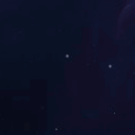
销售部罗经理：
13983630175
技质部徐部长：
15086602172
781313957@qq.com
MOBILE SITE
二维码
ONLINE MESSAGE
在线留言
留言应用名称：
客户留言
描述：
*
留言内容：
姓名：