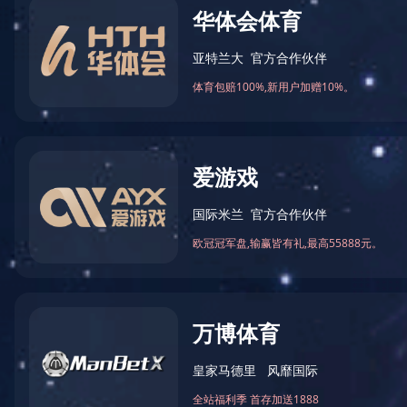
资质荣誉
生产设备
产品中心
开云体育
联系我们

开云体育-开云体育(中国)官方网站
关于我们
资质荣誉
生产设备
产品中心
开云体育
联系我们
关于凯恩
ABOUT KAIEN
公司简介
设备展示