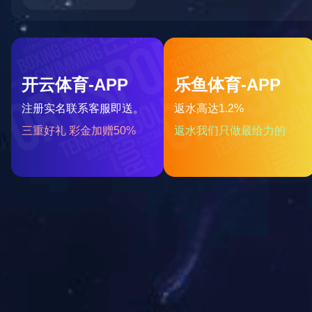
开云体育
/
公司简介
专
凯恩公司始建于1991年，是专业从事汽车零部件设计、锻造
300余人。已通过IATF16949、职业健康、环境管理、